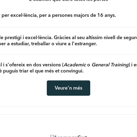
l per excel·lència, per a persones majors de 16 anys.
prestigi i excel·lència. Gràcies al seu altíssim nivell de seg
r a estudiar, treballar o viure a l'estranger.
i s'ofereix en dos versions (
Academic
o
General Training
) i 
è puguis triar el que més et convingui.
Veure'n més