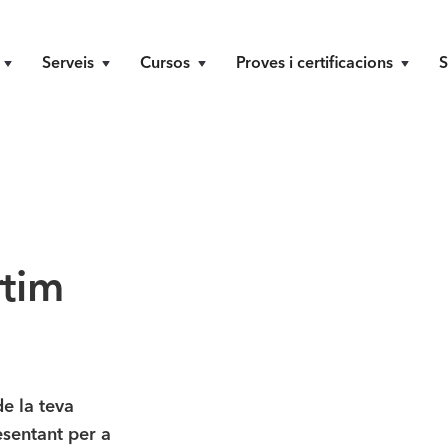
Serveis
Cursos
Proves i certificacions
S
rtim
de la teva
esentant per a