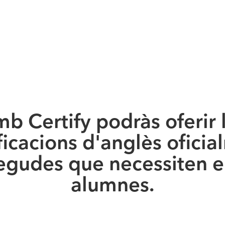
b Certify podràs oferir 
ficacions d'anglès ofici
egudes que necessiten el
alumnes.