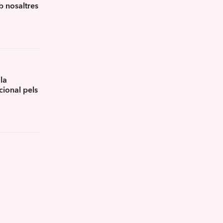
 nosaltres
la
ional pels