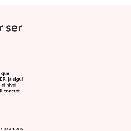
r ser
s que
ER, ja sigui
el nivell
ll concret
ar exàmens