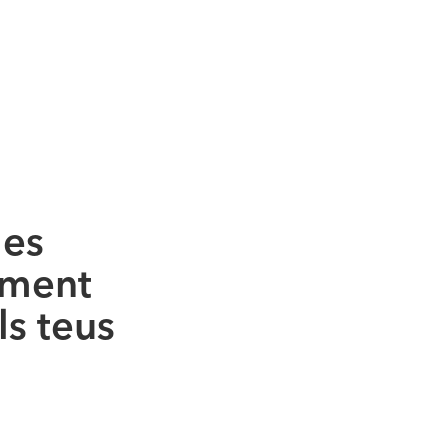
les
alment
s teus