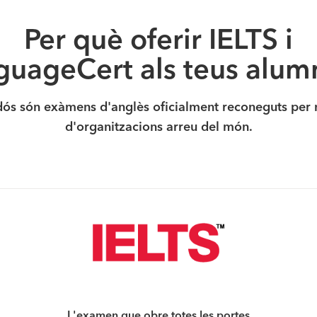
Per què oferir IELTS i
guageCert als teus alum
s són exàmens d'anglès oficialment reconeguts per 
d'organitzacions arreu del món.
L'examen que obre totes les portes