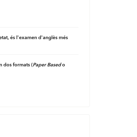
uretat, és l'examen d'anglès més
en dos formats (
Paper Based
o