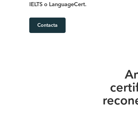
IELTS o LanguageCert.
Contacta
Am
certi
recon