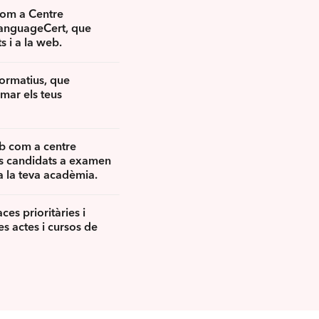
 com a Centre
 LanguageCert, que
s i a la web.
formatius, que
rmar els teus
eb com a centre
ls candidats a examen
a la teva acadèmia.
es prioritàries i
es actes i cursos de