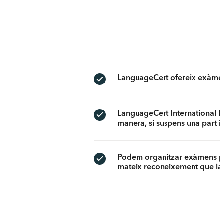
LanguageCert ofereix exàmens
LanguageCert International E
manera, si suspens una part i
Podem organitzar exàmens pre
mateix reconeixement que la 