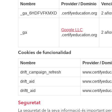
Nombre
Provider / Dominio
Venci
_ga_6HDFVFKMXD
.certifyeducation.org
2 año
Google LLC
_ga
2 año
.certifyeducation.org
Cookies de funcionalidad
Nombre
Provider / Domi
drift_campaign_refresh
www.certifyeduc
drift_aid
www.certifyeduc
driftt_aid
www.certifyeduc
Seguretat
La seguretat de la seva informació és important per 