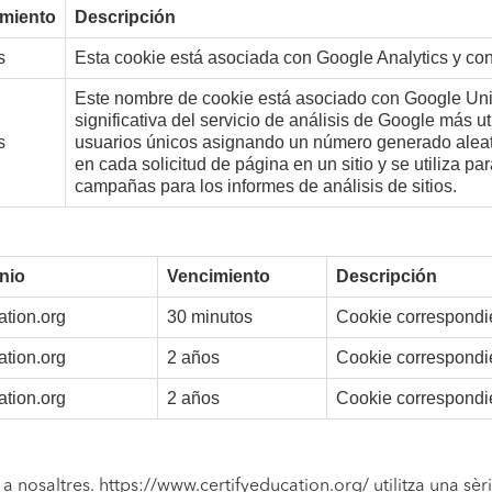
miento
Descripción
s
Esta cookie está asociada con Google Analytics y con
Este nombre de cookie está asociado con Google Univ
significativa del servicio de análisis de Google más uti
s
usuarios únicos asignando un número generado aleato
en cada solicitud de página en un sitio y se utiliza par
campañas para los informes de análisis de sitios.
nio
Vencimiento
Descripción
ation.org
30 minutos
Cookie correspondien
ation.org
2 años
Cookie correspondien
ation.org
2 años
Cookie correspondien
a nosaltres. https://www.certifyeducation.org/ utilitza una sèri