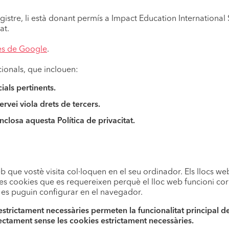
egistre, li està donant permís a Impact Education Internationa
at.
mes de Google
.
ionals, que inclouen:
ials pertinents.
rvei viola drets de tercers.
nclosa aquesta Política de privacitat.
eb que vostè visita col·loquen en el seu ordinador. Els llocs we
. Les cookies que es requereixen perquè el lloc web funcioni c
 es puguin configurar en el navegador.
strictament necessàries permeten la funcionalitat principal del 
rectament sense les cookies estrictament necessàries.