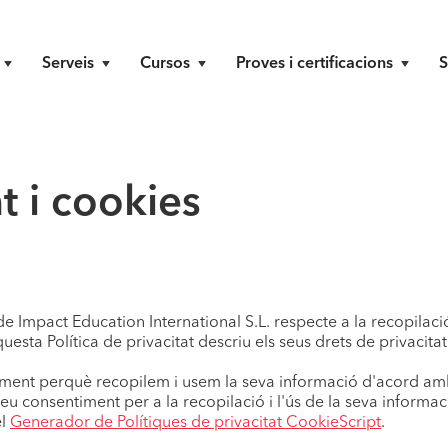
Serveis
Cursos
Proves i certificacions
S
at i cookies
 de Impact Education International S.L. respecte a la recopilac
esta Política de privacitat descriu els seus drets de privacitat 
timent perquè recopilem i usem la seva informació d'acord amb
 seu consentiment per a la recopilació i l'ús de la seva informa
el
Generador de Polítiques de privacitat CookieScript
.