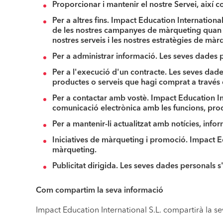
Proporcionar i mantenir el nostre Servei
, així 
Per a altres fins.
Impact Education International S
de les nostres campanyes de màrqueting quan sig
nostres serveis i les nostres estratègies de màr
Per a administrar informació.
Les seves dades p
Per a l'execució d'un contracte.
Les seves dade
productes o serveis que hagi comprat a través d
Per a contactar amb vostè.
Impact Education Int
comunicació electrònica amb les funcions, prod
Per a mantenir-li actualitzat
amb notícies, infor
Iniciatives de màrqueting i promoció.
Impact Ed
màrqueting.
Publicitat dirigida.
Les seves dades personals s'u
Com compartim la seva informació
Impact Education International S.L. compartirà la se